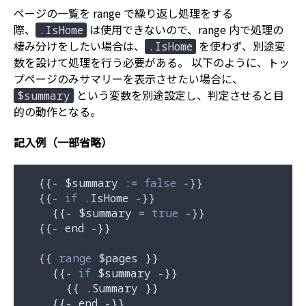
ページの一覧を range で繰り返し処理をする
際、
は使用できないので、range 内で処理の
.IsHome
棲み分けをしたい場合は、
を使わず、別途変
.IsHome
数を設けて処理を行う必要がある。 以下のように、トッ
プページのみサマリーを表示させたい場合に、
という変数を別途設定し、判定させると目
$summary
的の動作となる。
記入例（一部省略）
  {{- $summary := 
false
 -}}

  {{- 
if
 .IsHome -}}

    {{- $summary = 
true
 -}}

  {{- end -}}

  {{ 
range
 $pages }}

    {{- 
if
 $summary -}}

      {{ .Summary }}

    {{- end -}}
