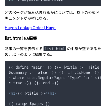
どのページが読み込まれるかについては、以下の公式ド
キュメントが参考になる。
Hugo’s Lookup Order | Hugo
list.html の編集
記事の一覧を表示する
の中身が空であるた
list.html
め、以下のように編集する。
{{ define "main" }} {{- $title := .Title -}
$summary := false -}} {{- if .IsHome -}} {{
= where site.RegularPages "Type" "in" site.
= true -}} {{- end -}}

<
h1
>
{{ $title }}
</
h1
>