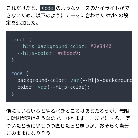
これだけだと、
のようなケースのハイライトがで
Code
きないため、以下のようにテーマに合わせた style の設
定を追加した。
:root
 {

--hljs-background-color
: 
#2e3440
;

--hljs-color
: 
#d8dee9
;

}

code
 {

background-color
: 
var
(--hljs-background-c
color
: 
var
(--hljs-color);

他にもいろいろとやるべきところはあるだろうが、無限
に時間が溶けそうなので、ひとまずここまでにする。 気
づいたときに少しづつ直せたらと思うが、おそらく当分
このままになりそう。