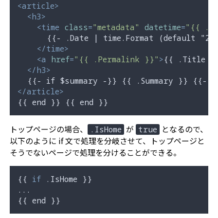
<
article
>
<
h3
>
<
time
class
=
"metadata"
datetime
=
"{{ .D
      {{- .Date | time.Format (default "200
</
time
>
<
a
href
=
"{{ .Permalink }}"
>
{{ .Title }
</
h3
>
</
article
>
トップページの場合、
が
となるので、
.IsHome
true
以下のように if 文で処理を分岐させて、トップページと
そうでないページで処理を分けることができる。
{{ 
if
 .IsHome }}

...
