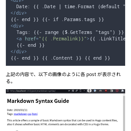
<
div
>
</
div
>
<
div
>
  Tags: {{- range ($.GetTerms "tags") }}

<
a
href
=
"{{ .Permalink}}"
>
{{ .LinkTitle 
</
div
>
上記の内容で、以下の画像のように各 post が表示され
る。