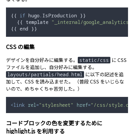
{{ 
if
 hugo.IsProduction }}

  {{ template 
"_internal/google_analytics.
CSS の編集
デザインを自分好みに編集する。
に CSS
static/css
ファイルを追加し、自分好みに編集する。
に以下の記述を追
layouts/partials/head.html
加して、CSS を読み込ませた。 （普段 CSS をいじらな
いので、めちゃくちゃ苦労した。）
<
link
rel
=
"stylesheet"
href
=
"/css/style.cs
コードブロックの色を変更するために
highlight.js を利用する