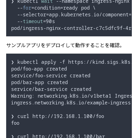
❯ kubectl 
wait
 --namespace ingress-nginx \

  --
for
=condition=ready pod \

  --selector=app.kubernetes.io/component=co
  --
timeout
=90s

サンプルアプリをデプロイして動作することを確認。
❯ kubectl apply -f https://kind.sigs.k8s.io
pod/foo-app created

service/foo-service created

pod/bar-app created

service/bar-service created

Warning: networking.k8s.io/v1beta1 Ingress
ingress.networking.k8s.io/example-ingress cr
❯ curl http://192.168.1.100/foo

foo

❯ curl http://192.168.1.100/bar
