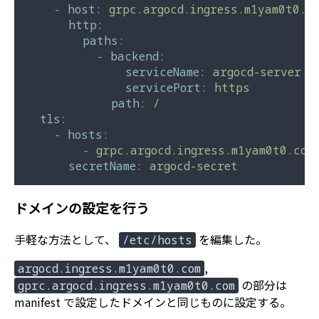
-
host:
grpc.argocd.ingress.m1yam0t0.c
http:
paths:
-
backend:
serviceName:
argocd-server
servicePort:
https
path:
/
tls:
-
hosts:
-
grpc.argocd.ingress.m1yam0t0.com
secretName:
argocd-secret
ドメインの設定を行う
手軽な方法として、
を編集した。
/etc/hosts
,
argocd.ingress.m1yam0t0.com
の部分は
gprc.argocd.ingress.m1yam0t0.com
manifest で設定したドメインと同じものに設定する。