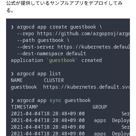
公式が提供しているサンプルアプリをデプロイしてみ
る。
❯ argocd app create guestbook \

  --repo https://github.com/argoproj/argocd
  --path guestbook \

  --dest-server https://kubernetes.default.
  --dest-namespace default

application 
'guestbook'
 created

❯ argocd app list

NAME       CLUSTER                        
guestbook  https://kubernetes.default.svc  
❯ argocd app 
sync
 guestbook

TIMESTAMP                  GROUP        KI
2021-04-04T18:28:48+09:00            Servi
2021-04-04T18:28:48+09:00   apps  Deployme
2021-04-04T18:28:48+09:00            Servi
2021-04-04T18:28:48+09:00   apps  Deployme