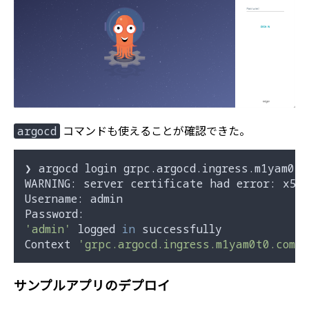
コマンドも使えることが確認できた。
argocd
❯ argocd login grpc.argocd.ingress.m1yam0t0
WARNING: server certificate had error: x50
Username: admin

'admin'
 logged 
in
 successfully

Context 
'grpc.argocd.ingress.m1yam0t0.com:
サンプルアプリのデプロイ