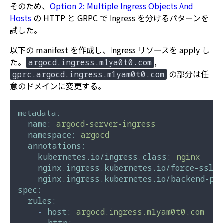
そのため、
Option 2: Multiple Ingress Objects And
Hosts
の HTTP と GRPC で Ingress を分けるパターンを
試した。
以下の manifest を作成し、Ingress リソースを apply し
た。
,
argocd.ingress.m1ya0t0.com
の部分は任
gprc.argocd.ingress.m1yam0t0.com
意のドメインに変更する。
metadata:
name:
argocd-server-ingress
namespace:
argocd
annotations:
kubernetes.io/ingress.class:
nginx
nginx.ingress.kubernetes.io/force-ssl-r
nginx.ingress.kubernetes.io/backend-pro
spec:
rules:
-
host:
argocd.ingress.m1yam0t0.com
http: