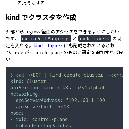
るようにする
kind でクラスタを作成
外部から Ingress 経由のアクセスをできるようにしたい
ため、
と
の設
extraPortMappings
node-labels
定を入れる。
kind – Ingress
にも記載されているとお
り、role が controle-plane のものに設定を追加すれば良
い。
❯
cat
<<EOF
|
kind
create
cluster
--config
kind:
Cluster
apiVersion:
kind.x-k8s.io/v1alpha4
networking:
apiServerAddress:
"192.168.1.100"
apiServerPort:
6443
nodes:
-
role:
control-plane
kubeadmConfigPatches: