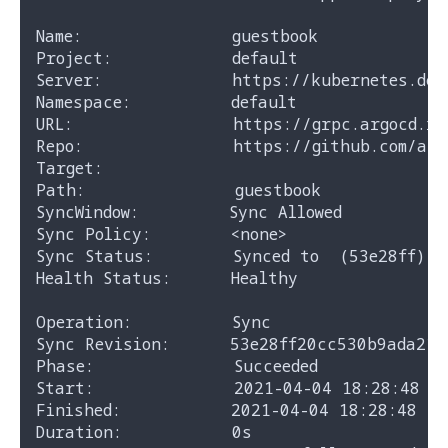
Name:               guestbook

Project:            default

Server:             https://kubernetes.defa
Namespace:          default

URL:                https://grpc.argocd.ing
Repo:               https://github.com/argo
Target:

Path:               guestbook

SyncWindow:         Sync Allowed

Sync Policy:        <none>

Sync Status:        Synced to  (53e28ff)

Health Status:      Healthy

Operation:          Sync

Sync Revision:      53e28ff20cc530b9ada217
Phase:              Succeeded

Start:              2021-04-04 18:28:48 +0
Finished:           2021-04-04 18:28:48 +09
Duration:           0s
