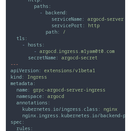
paths:
-
backend:
serviceName:
argocd-server
servicePort:
http
path:
/
tls:
-
hosts:
-
argocd.ingress.m1yam0t0.com
secretName:
argocd-secret
---
apiVersion:
extensions/v1beta1
kind:
Ingress
metadata:
name:
grpc-argocd-server-ingress
namespace:
argocd
annotations:
kubernetes.io/ingress.class:
nginx
nginx.ingress.kubernetes.io/backend-pro
spec:
rules: