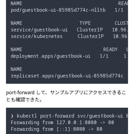
NAME                                READY 
pod/guestbook-ui-85985d774c-nlltb   1/1   
NAME                   TYPE        CLUSTER
service/guestbook-ui   ClusterIP   10.96.9
service/kubernetes     ClusterIP   10.96.0
NAME                           READY   UP-
deployment.apps/guestbook-ui   1/1     1  
NAME                                      
port-forward して、サンプルアプリにアクセスできるこ
とも確認できた。
❯ kubectl port-forward svc/guestbook-ui 808
Forwarding from 127.0.0.1:8080 -> 80
